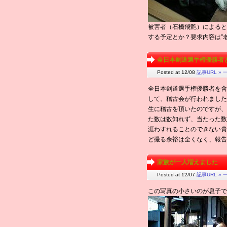
被害者（石橋飛艶）によると
する予定とか？要求内容は”
全日本剣道選手権優勝者
Posted at 12/08
記事URL »
一
全日本剣道選手権優勝者を含
して、稽古会が行われました
生に稽古を頂いたのですが、
た数は数知れず、当たった数
涯わすれることのできない貴
ど撮る余裕は全くなく、報告
家族が一人増えました
Posted at 12/07
記事URL »
一
この写真の小さいのが息子で