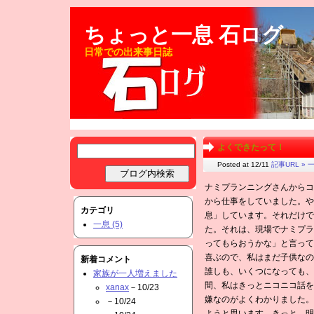
ちょっと一息 石ログ
日常での出来事日誌
よくできたって！
Posted at 12/11
記事URL »
一
ナミプランニングさんからコ
から仕事をしていました。や
カテゴリ
息」しています。それだけで
一息 (5)
た。それは、現場でナミプラ
ってもらおうかな」と言って
喜ぶので、私はまだ子供なの
新着コメント
誰しも、いくつになっても、
家族が一人増えました
間、私はきっとニコニコ話を
xanax
－10/23
嫌なのがよくわかりました。
－10/24
ようと思います。きっと、明