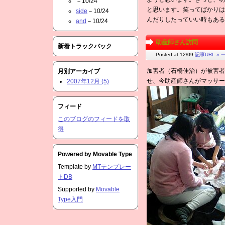
－10/24
と思います。笑ってばかりは
side
－10/24
んだりしたっていい時もある
and
－10/24
助産師さん訪問
新着トラックバック
Posted at 12/09
記事URL »
一
加害者（石橋佳治）が被害者
月別アーカイブ
せ、今助産師さんがマッサー
2007年12月 (5)
フィード
このブログのフィードを取
得
Powered by
Movable Type
Template by
MTテンプレー
トDB
Supported by
Movable
Type入門